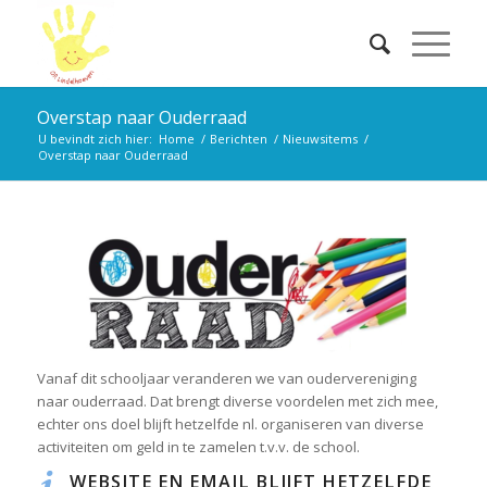
Overstap naar Ouderraad
U bevindt zich hier:
Home
/
Berichten
/
Nieuwsitems
/
Overstap naar Ouderraad
Vanaf dit schooljaar veranderen we van oudervereniging
naar ouderraad. Dat brengt diverse voordelen met zich mee,
echter ons doel blijft hetzelfde nl. organiseren van diverse
activiteiten om geld in te zamelen t.v.v. de school.
WEBSITE EN EMAIL BLIJFT HETZELFDE