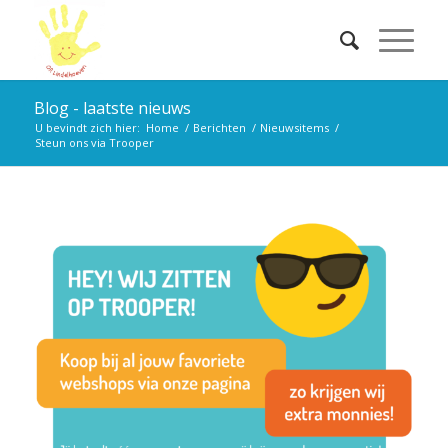
Blog - laatste nieuws
U bevindt zich hier:
Home
/
Berichten
/
Nieuwsitems
/
Steun ons via Trooper