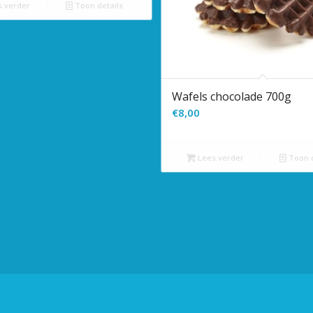
 verder
Toon details
Wafels chocolade 700g
€
8,00
Lees verder
Toon d