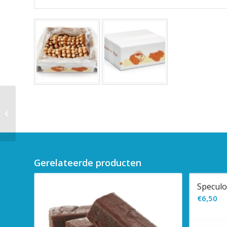
Boterwafels chocolade
700g
Gerelateerde producten
Speculo
€
6,50