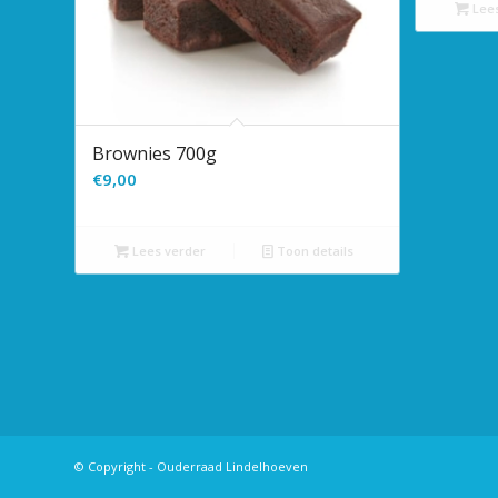
Lees
Brownies 700g
€
9,00
Lees verder
Toon details
© Copyright - Ouderraad Lindelhoeven