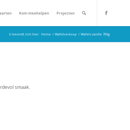
aarten
Kom meehelpen
Projecten
U bevindt zich hier:
Home
/
Wafelverkoop
/
Wafels vanille 700g
ordevol smaak.