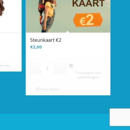
Steunkaart €2
€
2,00
etails
Toevoegen aan
winkelwagen
Toon details